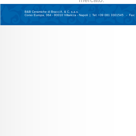
B&B Ceramiche di Bracci A. & C. s.a.s.
Corso Europa, 364 - 80010 Villaricca - Napoli | Tel: +39 081 3301545 - Fa